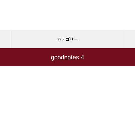
カテゴリー
goodnotes 4
最近の記事
暮らしのIT活用
キャッシュレス・財布
週末アプ
e
エンジニアが選ぶオフィスチェ
ア | 座りっぱなし腰痛持ちのエ
ンジニアが選ぶ、こだわりのイ
スとは？
【デスクツアー】試行錯誤を重
おすすめページ