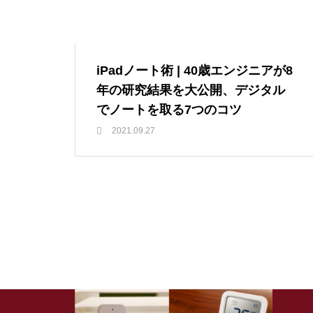
ジニアのこだわりデスク環境7
選
SwitchBot | どんな家でも導入可
都会暮らしで使える？小さいロボット
能、暮らしが変わるスマートホー
掃除機 RULO mini(ルーロ ミニ)
iPadノート術 | 40歳エンジニアが8
ムへ
暮らしのIT活用
年の研究結果を大公開、デジタル
iPadイラスト入門 | はじめてでも
マインドマップ | 思考整理の最
でノートを取る7つのコツ
描ける、5つのSTEPでわかるiPad
強ツール Scappleの使い方
2021.09.27
手書きイラストの描き方
リモート会議や音楽を聴くのにおすす
めイヤホンをご紹介 | 暮らしに役立つお
すすめイヤホン
暮らしのIT活用
SwitchBot | どんな家でも導入可
能、暮らしが変わるスマートホ
ームへ
iPadイラスト入門 | はじめてでも描け
る、5つのSTEPでわかるiPad手書きイ
ラストの描き方