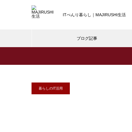
ITべんり暮らし｜MAJIRUSHI生活
ブログ記事
デスクツアー・デスクDIY
暮らしのIT活用
【デスクツアー2021秋】iPhon
13 Pro や iPad mini 6 新しいガ
暮らしのIT活用
ジェットと冬備え
SwitchBot | どんな家でも導入可能、暮
らしが変わるスマートホームへ
暮らしのIT活用
【デスクツアー】40歳IT系エン