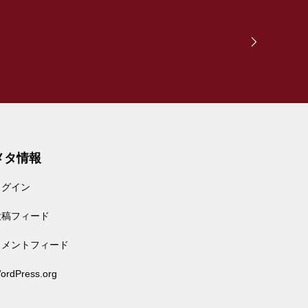
アレクサ 2台目買っちゃいまし
た… | Echo Show 5 Alexa搭載
iPadを最高のシステム手帳にす
る5つの方法（神アプリも紹介
します…!）
メタ情報
ログイン
投稿フィード
【AndroidTV（スマートテレ
ビ）】 4K対応スマートテレビ
コメントフィード
購入後の本音レビュー
ordPress.org