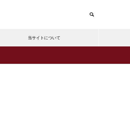
当サイトについて
リDIY
エンジニア情報
【デスクDIY】FlexiSpot (フレ
キシスポット)のスタンディング
デスクに収納ラックを取り付け
SwitchBot | たった3500円であ