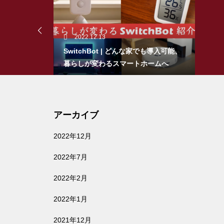
iPadイラスト入門 | はじめてで
暮らしのIT活用
も描ける、5つのSTEPでわかるi
Pad手書きイラストの描き方
2022.12.13
SwitchBot | どんな家でも導入可能、
【買ってよかったもの】2021年 本当に
暮らしが変わるスマートホームへ
買ってよかったガジェット BEST10
【タスク管理アプリ】Trelloを
暮らしのIT活用
使ってグラフィカルにタスクを
管理する方法 5選
アーカイブ
2022.07.19
アレクサ 2台目買っちゃいました… | E
2022年12月
都会暮らしで使える？小さいロボット
cho Show 5 Alexa搭載
掃除機 RULO mini(ルーロ ミニ)
2022年7月
【5G試してみた】iPhone13pro
に買い換えたら、5Gでデータ通
2022年2月
信無制限になったので、仕事で
2022年1月
使えるか試してみた。
2021年12月
2022.02.25