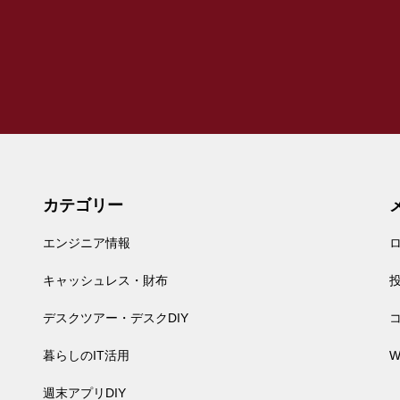
【買ってよかったもの】2021年
本当に買ってよかったガジェッ
ト BEST10
iPad手帳の神アプリ「PencilPla
nner（ペンシルプランナー）」
を使った最強手帳の作り方
カテゴリー
エンジニア情報
キャッシュレス・財布
“iPad mini 6” VS “iPad Pro 12.9”
どっちがいいの？用途別に比較
デスクツアー・デスクDIY
しました。
暮らしのIT活用
W
週末アプリDIY