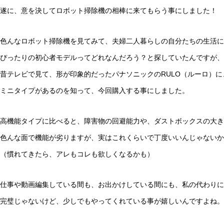
iPadイラスト入門 | はじめてで
暮らしのIT活用
遂に、意を決してロボット掃除機の相棒に来てもらう事にしました！
も描ける、5つのSTEPでわかるi
Pad手書きイラストの描き方
色んなロボット掃除機を見てみて、夫婦二人暮らしの自分たちの生活に
【買ってよかったもの】2021年 本当に
ぴったりの初心者モデルってどれなんだろう？と探していたんですが、
買ってよかったガジェット BEST10
昔テレビで見て、形が印象的だったパナソニックのRULO（ルーロ）に
【タスク管理アプリ】Trelloを
暮らしのIT活用
ミニタイプがあるのを知って、今回購入する事にしました。
使ってグラフィカルにタスクを
管理する方法 5選
高機能タイプに比べると、障害物の回避能力や、ダストボックスの大き
アレクサ 2台目買っちゃいました… | E
色んな面で機能が劣りますが、実はこれくらいで丁度いいんじゃないか
cho Show 5 Alexa搭載
（慣れてきたら、アレもコレも欲しくなるかも）
【5G試してみた】iPhone13pro
に買い換えたら、5Gでデータ通
仕事や動画編集している間も、お出かけしている間にも、私の代わりに
信無制限になったので、仕事で
使えるか試してみた。
完璧じゃないけど、少しでもやってくれている事が嬉しいんですよね。