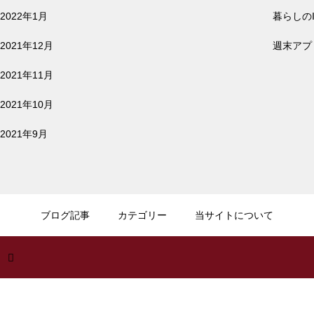
2022年1月
暮らしの
2021年12月
週末アプリ
2022.02.25
リモート会議や音楽を聴くのにおすすめイヤ
2021年11月
ホンをご紹介 | 暮らしに役立つおすすめイヤ
ホン
2021年10月
2021年9月
2022.01.18
iPadイラスト入門 | はじめてでも描ける、5
つのSTEPでわかるiPad手書きイラストの描
ブログ記事
カテゴリー
当サイトについて
き方
2022.01.05