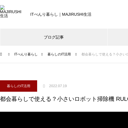
ITべんり暮らし｜MAJIRUSHI生活
ブログ記事
ITべんり暮らし
暮らしのIT活用
都会暮らしで使える？小さいロボッ
デスクツアー・デスクDIY
暮らしのIT
暮らしのIT活用
【デスクツアー2021秋】iPhone
13 Pro や iPad mini 6 新しいガ
暮らしのIT活用
2022.07.19
ジェットと冬備え
SwitchBot | どんな家でも導入可能、暮
都会暮らしで使える？小さいロボット掃除機 RULO m
らしが変わるスマートホームへ
暮らしのIT活用
【デスクツアー】40歳IT系エン