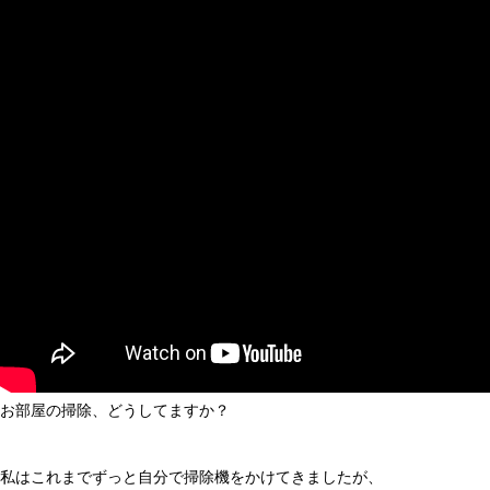
ジニアのこだわりデスク環境7
選
SwitchBot | どんな家でも導入可
都会暮らしで使える？小さいロボット
能、暮らしが変わるスマートホー
掃除機 RULO mini(ルーロ ミニ)
ムへ
暮らしのIT活用
iPadイラスト入門 | はじめてでも
マインドマップ | 思考整理の最
描ける、5つのSTEPでわかるiPad
強ツール Scappleの使い方
手書きイラストの描き方
リモート会議や音楽を聴くのにおすす
めイヤホンをご紹介 | 暮らしに役立つお
すすめイヤホン
暮らしのIT活用
SwitchBot | どんな家でも導入可
能、暮らしが変わるスマートホ
ームへ
お部屋の掃除、どうしてますか？
iPadイラスト入門 | はじめてでも描け
る、5つのSTEPでわかるiPad手書きイ
私はこれまでずっと自分で掃除機をかけてきましたが、
ラストの描き方