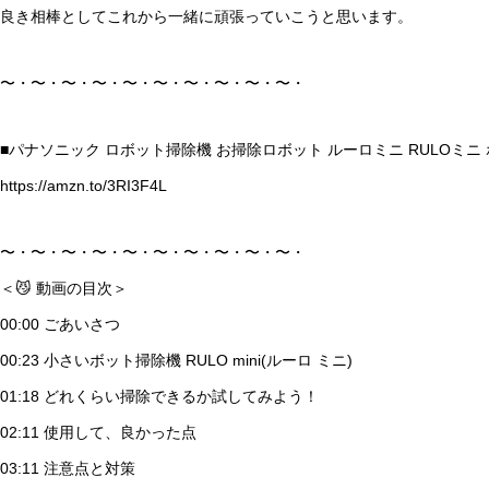
良き相棒としてこれから一緒に頑張っていこうと思います。
ミニマリストの財布 | アブラサ
スの小さい財布 ３年使って困っ
〜・〜・〜・〜・〜・〜・〜・〜・〜・〜・
た事 ３選
■パナソニック ロボット掃除機 お掃除ロボット ルーロミニ RULOミニ ホワ
https://amzn.to/3RI3F4L
キャッシュレス決済 | レジの時
間を20秒短縮できるタッチ決済
〜・〜・〜・〜・〜・〜・〜・〜・〜・〜・
の選び方
＜😼 動画の目次＞
00:00 ごあいさつ
00:23 小さいボット掃除機 RULO mini(ルーロ ミニ)
週末アプリDIYで、iPhone用の
01:18 どれくらい掃除できるか試してみよう！
健康管理アプリを自作
02:11 使用して、良かった点
03:11 注意点と対策