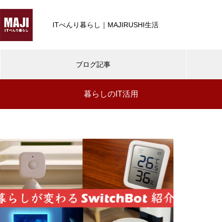
ITべんり暮らし｜MAJIRUSHI生活
ブログ記事
暮らしのIT活用
デスクツアー・デスクDIY
暮らしのIT
暮らしのIT活用
【デスクツアー2021秋】iPhone
13 Pro や iPad mini 6 新しいガ
ジェットと冬備え
SwitchBot | どんな家でも導入可能、暮
らしが変わるスマートホームへ
暮らしのIT活用
【デスクツアー】40歳IT系エン