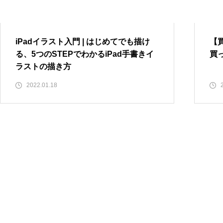
iPadイラスト入門 | はじめてで
暮らしのIT活用
も描ける、5つのSTEPでわかるi
Pad手書きイラストの描き方
iPadイラスト入門 | はじめてでも描け
【
【買ってよかったもの】2021年 本当に
る、5つのSTEPでわかるiPad手書きイ
買っ
買ってよかったガジェット BEST10
ラストの描き方
【タスク管理アプリ】Trelloを
2022.01.18
暮らしのIT活用
使ってグラフィカルにタスクを
管理する方法 5選
アレクサ 2台目買っちゃいました… | E
cho Show 5 Alexa搭載
【5G試してみた】iPhone13pro
に買い換えたら、5Gでデータ通
信無制限になったので、仕事で
使えるか試してみた。