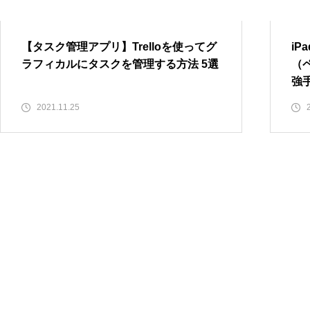
ミニマリストの財布 | アブラサ
スの小さい財布 ３年使って困っ
【タスク管理アプリ】Trelloを使ってグ
iP
た事 ３選
ラフィカルにタスクを管理する方法 5選
（
強
2021.11.25
キャッシュレス決済 | レジの時
間を20秒短縮できるタッチ決済
の選び方
週末アプリDIYで、iPhone用の
健康管理アプリを自作