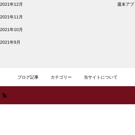
2021年12月
週末アプリ
2022.02.25
リモート会議や音楽を聴くのにおすすめイヤ
2021年11月
ホンをご紹介 | 暮らしに役立つおすすめイヤ
ホン
2021年10月
2021年9月
2022.01.18
iPadイラスト入門 | はじめてでも描ける、5
つのSTEPでわかるiPad手書きイラストの描
ブログ記事
カテゴリー
当サイトについて
き方
2022.01.05
【買ってよかったもの】2021年 本当に買っ
てよかったガジェット BEST10