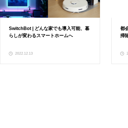
ジニアのこだわりデスク環境7
選
SwitchBot | どんな家でも導入可
都会暮らしで使える？小さいロボット
能、暮らしが変わるスマートホー
掃除機 RULO mini(ルーロ ミニ)
SwitchBot | どんな家でも導入可能、暮
都
ムへ
らしが変わるスマートホームへ
掃除
暮らしのIT活用
iPadイラスト入門 | はじめてでも
マインドマップ | 思考整理の最
描ける、5つのSTEPでわかるiPad
強ツール Scappleの使い方
2022.12.13
手書きイラストの描き方
リモート会議や音楽を聴くのにおすす
めイヤホンをご紹介 | 暮らしに役立つお
すすめイヤホン
暮らしのIT活用
SwitchBot | どんな家でも導入可
能、暮らしが変わるスマートホ
ームへ
iPadイラスト入門 | はじめてでも描け
る、5つのSTEPでわかるiPad手書きイ
ラストの描き方