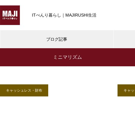
ITべんり暮らし｜MAJIRUSHI生活
ブログ記事
ミニマリズム
デスクツアー・デスクDIY
暮らしのIT
暮らしのIT活用
暮らしのIT活用
【デスクツアー2021秋】iPhone
13 Pro や iPad mini 6 新しいガ
キャッシュレス・財布
キャッ
ジェットと冬備え
SwitchBot | どんな家でも導入可
都会暮らしで使える
能、暮らしが変わるスマートホー
ット掃除機 RULO mi
ムへ
ニ)
【デスクツアー】40歳IT系エン