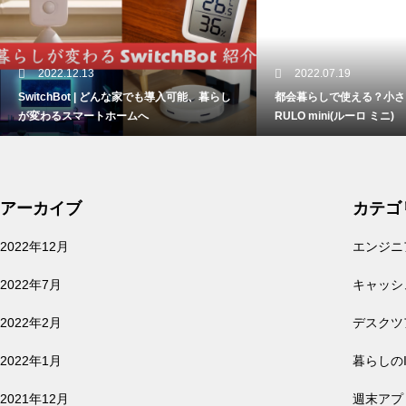
iPadイラスト入門 | はじめてで
も描ける、5つのSTEPでわかるi
Pad手書きイラストの描き方
2022.12.13
2022.07.19
SwitchBot | どんな家でも導入可能、暮らし
都会暮らしで使える？小さ
が変わるスマートホームへ
RULO mini(ルーロ ミニ)
【タスク管理アプリ】Trelloを
使ってグラフィカルにタスクを
管理する方法 5選
アーカイブ
カテゴ
2022年12月
エンジニ
2022年7月
キャッシ
【5G試してみた】iPhone13pro
に買い換えたら、5Gでデータ通
2022年2月
デスクツ
信無制限になったので、仕事で
2022年1月
暮らしの
使えるか試してみた。
2021年12月
週末アプリ