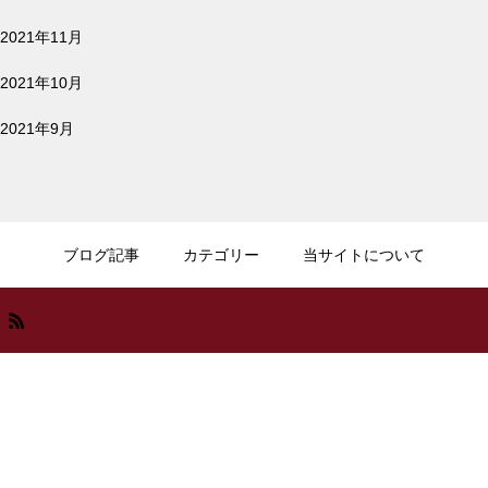
ミニマリストの財布 | アブラサ
2021年11月
スの小さい財布 ３年使って困っ
2021年10月
た事 ３選
2021年9月
キャッシュレス決済 | レジの時
間を20秒短縮できるタッチ決済
ブログ記事
カテゴリー
当サイトについて
の選び方
週末アプリDIYで、iPhone用の
健康管理アプリを自作