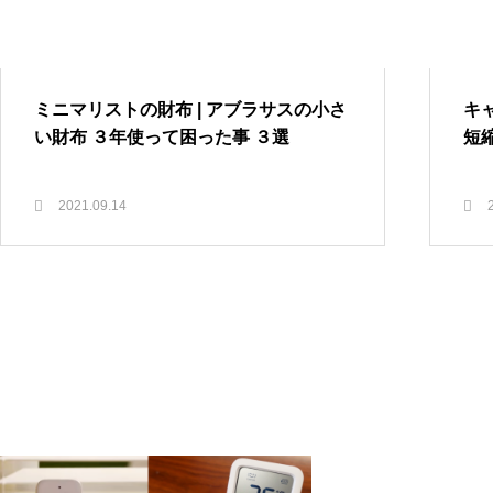
ジニアのこだわりデスク環境7
選
SwitchBot | どんな家でも導入可
能、暮らしが変わるスマートホー
ミニマリストの財布 | アブラサスの小さ
キャ
ムへ
い財布 ３年使って困った事 ３選
短
iPadイラスト入門 | はじめてでも
マインドマップ | 思考整理の最
描ける、5つのSTEPでわかるiPad
強ツール Scappleの使い方
2021.09.14
手書きイラストの描き方
SwitchBot | どんな家でも導入可
能、暮らしが変わるスマートホ
ームへ