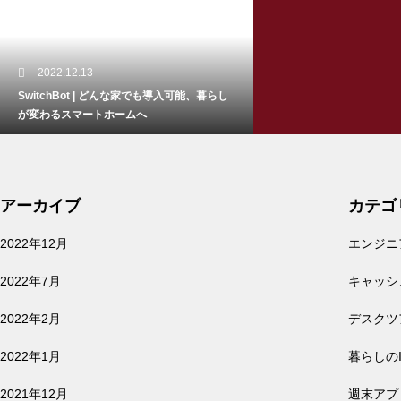
iPadイラスト入門 | はじめてで
暮らしのIT活用
も描ける、5つのSTEPでわかるi
Pad手書きイラストの描き方
2022.12.13
【買ってよかったもの】2021年 本当に
SwitchBot | どんな家でも導入可能、暮らし
が変わるスマートホームへ
買ってよかったガジェット BEST10
【タスク管理アプリ】Trelloを
暮らしのIT活用
使ってグラフィカルにタスクを
管理する方法 5選
アーカイブ
カテゴ
2022.07.19
アレクサ 2台目買っちゃいました… | E
2022年12月
エンジニ
都会暮らしで使える？小さいロボット掃除機
cho Show 5 Alexa搭載
RULO mini(ルーロ ミニ)
2022年7月
キャッシ
【5G試してみた】iPhone13pro
に買い換えたら、5Gでデータ通
2022年2月
デスクツ
信無制限になったので、仕事で
2022年1月
暮らしの
使えるか試してみた。
2021年12月
週末アプリ