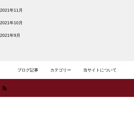
2022.02.25
ミニマリストの財布 | アブラサ
リモート会議や音楽を聴くのにおすすめイヤ
2021年11月
ホンをご紹介 | 暮らしに役立つおすすめイヤ
スの小さい財布 ３年使って困っ
ホン
2021年10月
た事 ３選
2021年9月
キャッシュレス決済 | レジの時
2022.01.18
間を20秒短縮できるタッチ決済
iPadイラスト入門 | はじめてでも描ける、5
つのSTEPでわかるiPad手書きイラストの描
ブログ記事
カテゴリー
当サイトについて
の選び方
き方
週末アプリDIYで、iPhone用の
2022.01.05
健康管理アプリを自作
【買ってよかったもの】2021年 本当に買っ
てよかったガジェット BEST10