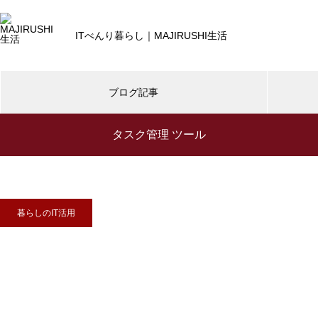
ITべんり暮らし｜MAJIRUSHI生活
ブログ記事
タスク管理 ツール
デスクツアー・デスクDIY
暮らしのIT
暮らしのIT活用
【デスクツアー2021秋】iPhone
13 Pro や iPad mini 6 新しいガ
暮らしのIT活用
ジェットと冬備え
SwitchBot | どんな家でも導入可能、暮
らしが変わるスマートホームへ
暮らしのIT活用
【デスクツアー】40歳IT系エン