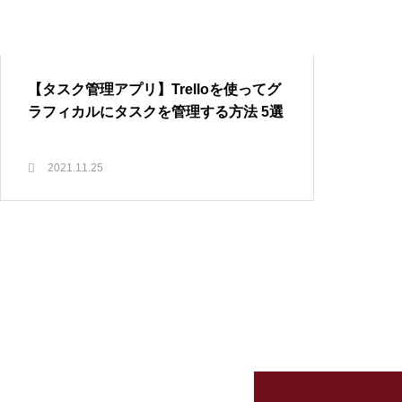
ジニアのこだわりデスク環境7
選
SwitchBot | どんな家でも導入可
都会暮らしで使える？小さいロボット
能、暮らしが変わるスマートホー
掃除機 RULO mini(ルーロ ミニ)
【タスク管理アプリ】Trelloを使ってグ
ムへ
ラフィカルにタスクを管理する方法 5選
暮らしのIT活用
iPadイラスト入門 | はじめてでも
マインドマップ | 思考整理の最
描ける、5つのSTEPでわかるiPad
強ツール Scappleの使い方
2021.11.25
手書きイラストの描き方
リモート会議や音楽を聴くのにおすす
めイヤホンをご紹介 | 暮らしに役立つお
すすめイヤホン
暮らしのIT活用
SwitchBot | どんな家でも導入可
能、暮らしが変わるスマートホ
ームへ
iPadイラスト入門 | はじめてでも描け
る、5つのSTEPでわかるiPad手書きイ
ラストの描き方